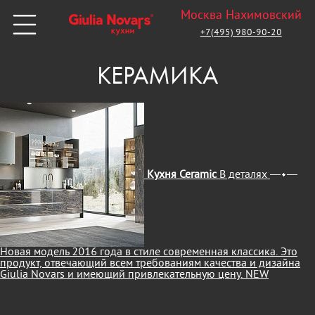
Москва Нахимовский
+7(495) 980-90-20
КЕРАМИКА
Кухня Ceramic
В деталях
Новая модель 2016 года в стиле современная классика. Это
продукт, отвечающий всем требованиям качества и дизайна
Giulia Novars и имеющий привлекательную цену.
NEW